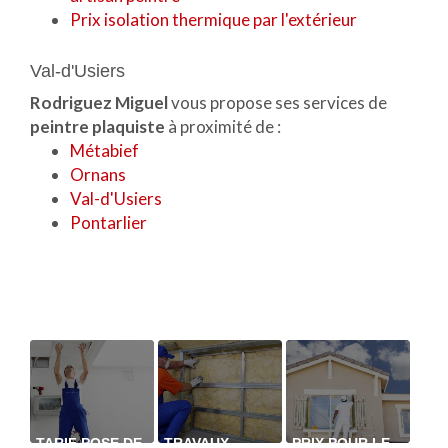
Prix isolation thermique par l'extérieur
Val-d'Usiers
Rodriguez Miguel
vous propose ses services de
peintre plaquiste
à proximité de :
Métabief
Ornans
Val-d'Usiers
Pontarlier
TARIF POSE DE
TRAVAUX
PRIX POUR LE