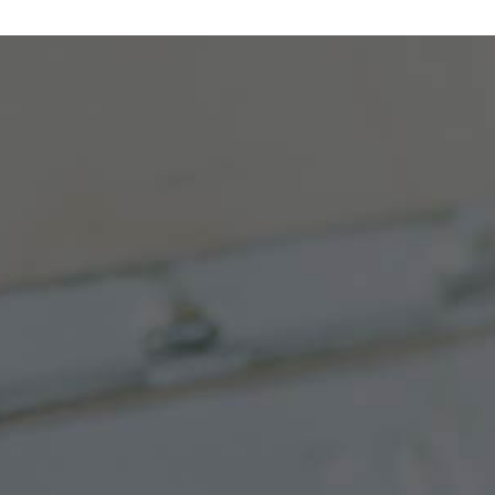
PLACO AU
D'ISOLATION
RAVALEMENT
PLAFOND SUR
EXTÉRIEURE À
DE FAÇADE
SUSPENTE
PONTARLIER
D’UNE MAISON