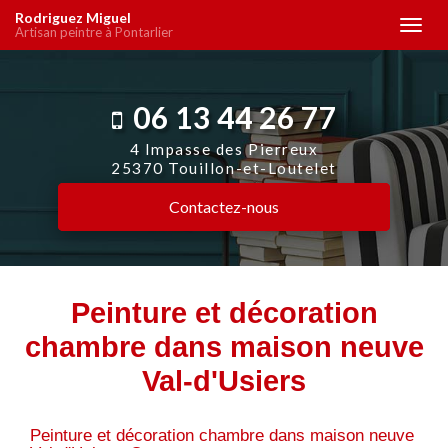
Aller
Rodriguez Miguel
Togg
Artisan peintre à Pontarlier
au
navi
contenu
principal
06 13 44 26 77
4 Impasse des Pierreux
25370 Touillon-et-Loutelet
Contactez-
nous
Peinture et décoration
chambre dans maison neuve
Val-d'Usiers
Peinture et décoration chambre dans maison neuve