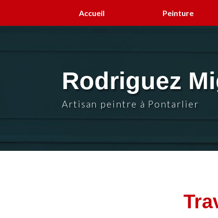
Aller
Accueil
Peinture
au
contenu
principal
Rodriguez Mi
Artisan peintre à Pontarlier
Tra