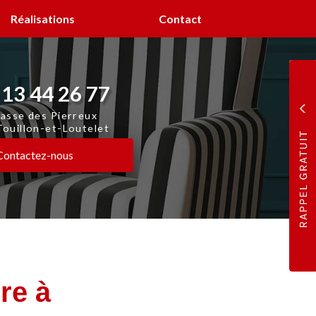
Réalisations
Contact
 13 44 26 77
asse des Pierreux
ouillon-et-Loutelet
Contactez-
nous
re à