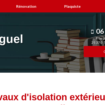
Rénovation
Plaquiste
06
guel
4 Imp
25370 T
vaux d'isolation extérieu