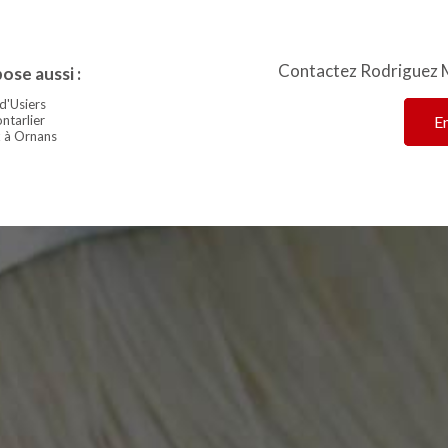
Contactez Rodriguez M
ose aussi :
d'Usiers
ntarlier
E
x à Ornans