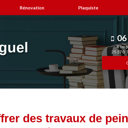
Rénovation
Plaquiste
06
guel
4 Imp
25370 T
frer des travaux de pei