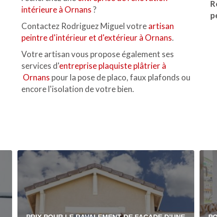
R
intérieure à Ornans
?
p
Contactez Rodriguez Miguel votre
artisan
peintre d'intérieur et d'extérieur à Ornans
.
Votre artisan vous propose également ses
services d'
entreprise plaquiste plâtrier à
Ornans
pour la pose de placo, faux plafonds ou
encore l'isolation de votre bien.