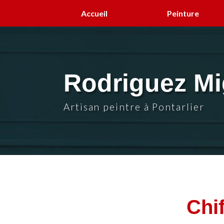
Aller
Accueil
Peinture
au
contenu
principal
Rodriguez Mi
Artisan peintre à Pontarlier
Chif