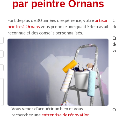
par peintre Ornans
Fort de plus de 30 années d'expérience, votre
artisan
C
peintre à Ornans
vous propose une qualité de travail
d
reconnue et des conseils personnalisés.
E
d
v
Vous venez d'acquérir un bien et vous
O
recherchez une
entreprise de rénovation