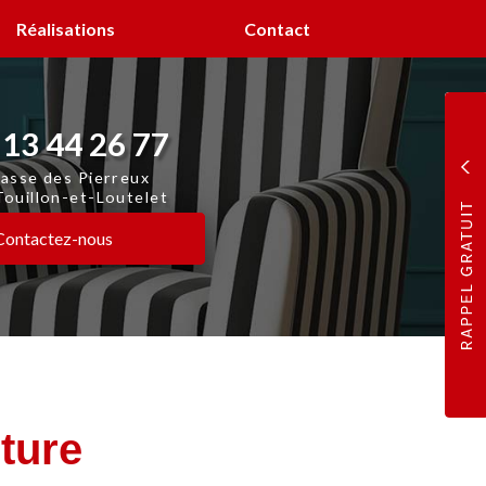
Réalisations
Contact
 13 44 26 77
asse des Pierreux
ouillon-et-Loutelet
Contactez-
nous
nture