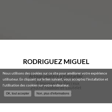
RODRIGUEZ MIGUEL
Nous utilisons des cookies sur ce site pour améliorer votre expérience
Artisan peintre à Pontarlier
utilisateur. En cliquant sur le lien suivant, vous acceptez l'installation et
4 Impasse des Pierreux
l'utilisation des cookies sur votre ordinateur.
25370 Touillon-et-Loutelet
OK, tout accepter
Non, plus d'informations
06 13 44 26 77
Contactez votre artisan