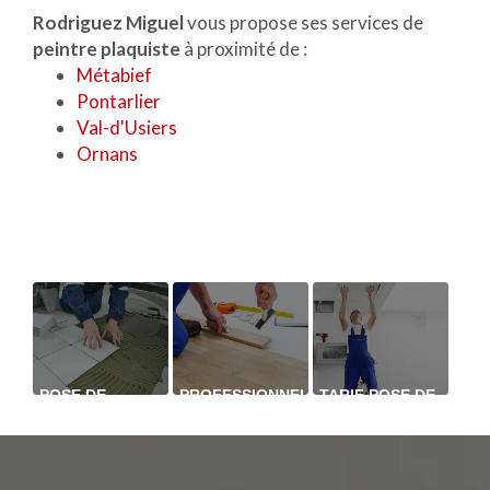
Rodriguez Miguel
vous propose ses services de
peintre plaquiste
à proximité de :
Métabief
Pontarlier
Val-d'Usiers
Ornans
POSE DE
PROFESSIONNEL
TARIF POSE DE
CARRELAGE
POUR
PLACO AU
DANS SALLE
REMPLACEMENT
PLAFOND SUR
DE BAIN À
DE PARQUET À
SUSPENTE
ORNANS
PONTARLIER